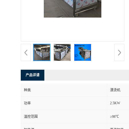
产品详请
种类
漂烫机
2.5KW
功率
温控范围
≥98℃