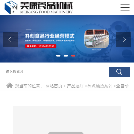
公司首页
公司介绍
公司动态
产品展厅
证书荣誉
您当前的位置：
网站首页
>
产品展厅
>
蒸煮漂烫系列
>
全自动
联系我们
香带鱼罐头加工设备 海产品蒸煮机 鱼类专用预煮机
在线留言