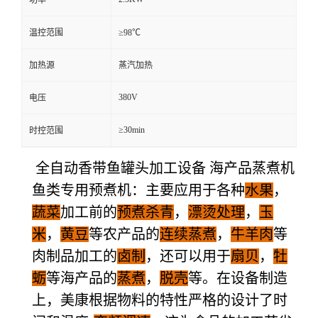
温控范围
≥98℃
加热源
蒸汽加热
380V
电压
≥30min
时控范围
全自动香带鱼罐头加工设备 海产品蒸煮机
鱼类专用预煮机：
主要应用于各种
水果
，
蔬菜
加工前的
预煮杀青
，
漂烫处理
，
玉
米
，
黄豆
等农产品的
连续蒸煮
，
牛羊肉
等
肉制品加工的
卤制
，还可以用于
扇贝
，
牡
蛎
等海产品的
蒸煮
，
脱壳
等。在设备制造
上，美康根据物料的特性严格的设计了时