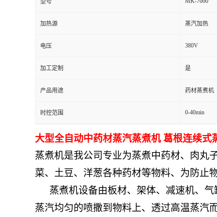
MK-7000
型号
加热源
蒸汽加热
380V
电压
加工定制
是
产品用途
药材蒸煮机
0-40min
时控范围
大型全自动中药材蒸汽蒸煮机 葛根连续式蒸
蒸煮机是我公司专业为蒸煮中药材、肉丸
菜、土豆、洋葱各种药材等物料、为防止
      蒸煮机设备由板材、架体、减速机、气缸、蒸汽系统、输送带、电器等组成；工作时物料均匀的摊在输送带上、物料在前行的过程中
蒸汽均匀的喷撒到物料上、透过高温蒸汽