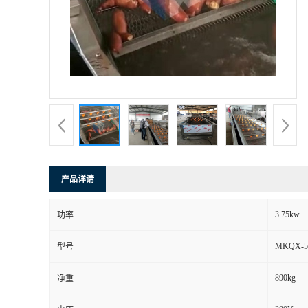
产品详请
3.75kw
功率
MKQX-5
型号
890kg
净重