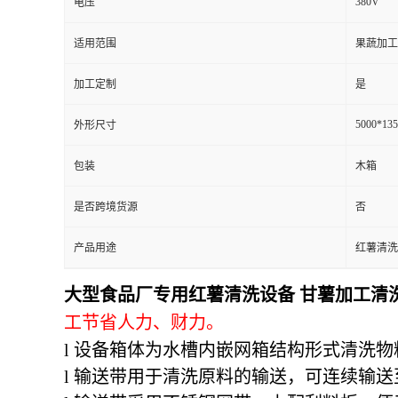
380V
电压
适用范围
果蔬加工
加工定制
是
5000*13
外形尺寸
包装
木箱
是否跨境货源
否
产品用途
红薯清洗
大型食品厂专用红薯清洗设备 甘薯加工清
工节省人力、财力。
l 设备箱体为水槽内嵌网箱结构形式清洗物
l 输送带用于清洗原料的输送，可连续输