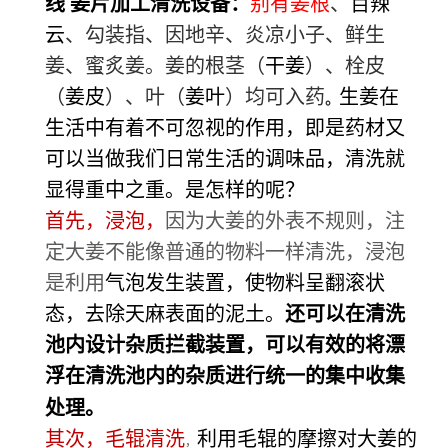
线 姜片加工清洗设备：
别
有姜根
、
百辣
云
、勾装指、因地辛、炎凉小子、鲜生
姜、蜜炙姜。姜的根茎（
干姜
）、栓皮
（
姜皮
）、叶（
姜叶
）均可入药
生姜在
。
生活中有着不可忽视的作用，即是药材又
可以当做我们日常生活的调味品，清洗就
显得重中之重。是怎样的呢？
首先，浸泡，
因为大姜的外表不规则，注
定大姜不能像普通的物料一样清洗，浸泡
是利用
气
泡发生装置，使物料呈翻滚状
态，去除天麻表面的泥土。
还可以在清洗
池内设计杂质拦截装置，可以有效的将漂
浮在清洗池内的杂质进行统一的集中收集
。
处理
其次，毛辊清洗
利用毛辊的摩擦对大姜的
，