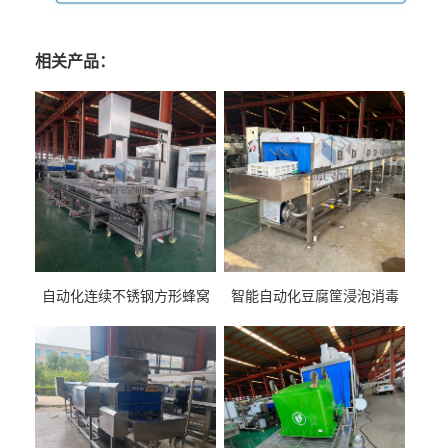
相关产品：
自动化连续不锈钢方形蜂窝
智能自动化豆腐筐浸泡消毒
卤煮锅 三联式猪蹄蒸汽加热
一体机 加热式淀粉桶糖浆桶
蒸煮设备
刷洗设备