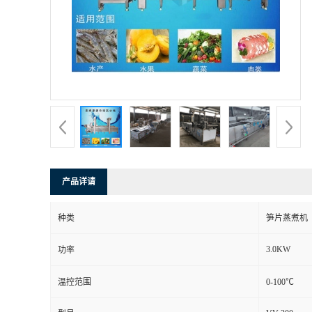
产品详请
种类
笋片蒸煮机
3.0KW
功率
温控范围
0-100℃