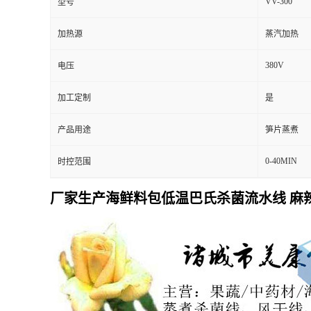
VV-300
型号
加热源
蒸汽加热
380V
电压
加工定制
是
产品用途
笋片蒸煮
0-40MIN
时控范围
厂家生产海鲜料包低温巴氏杀菌流水线 麻