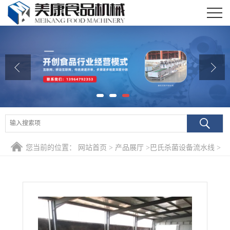
公司首页
公司介绍
公司动态
产品展厅
证书荣誉
您当前的位置：
网站首页
>
产品展厅
>
巴氏杀菌设备流水线
>
联系我们
专业生产小包装袋食品巴氏杀菌流水线 防刮型低温巴氏灭菌设
在线留言
备