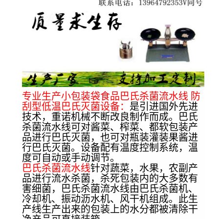
专业生产小包装袋食品巴氏杀菌流水线 防
刮型低温巴氏灭菌设备：
是引进国外先进
技术，重诺机械不断改良制作而成。巴氏
杀菌流水线可对酱菜、榨菜、都软包装产
品进行巴氏灭菌，也可对瓶装灌装果酱进
行巴氏灭菌。设备配有温度控制系统，温
度可自动或手动调节。
巴氏杀菌流水线
针对蔬菜，水果，农副产
品进行流水杀菌，杀死包装内的大多数有
害细菌，巴氏杀菌流水线由巴氏杀菌机、
冷却机、振动沥水机、风干机组成。此生
产线生产出来的包装上的水分都被清除干