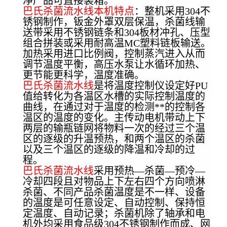
净产品可直接装箱。
巴氏杀菌流水线本机特点
：整机采用304不
锈钢制作，钣金外罩双层保温，杀菌线输
送带采用不锈钢链条和304板材冲孔、压型
组合拼装或采用耐高温MC塑料链板输送。
加热采用进口比例阀，控制蒸汽进入从而
调节温度平衡，高压水泵让水循环加热、
更节能更科学，温度准确。
巴氏杀菌流水线
是将温度控制仪设定好PU
值给转化为各温区水槽的实际控制温度的
曲线，在通过对于温度的检测**的控制各
温区的温度的变化。主传动电机带动上下
两层的输瓶链网将物料一次的经过三个温
区的逐级的升温预热，和两个温区的杀菌
以及三个温区的逐级的降温和冷却的过
程。
巴氏杀菌流水线
采用预热—杀菌—预冷—
冷却四段且对物品上下左右四个方向喷淋
杀菌、不同产品杀菌温度是不一样、设备
的温度是可任意设定、自动控制、保持恒
定温度、自动记录；杀菌机除了轴承和电
机外均采用食品级304不锈钢制作而成、网