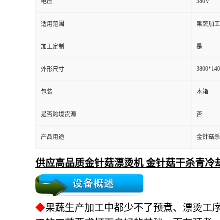
380V
电压
适用范围
果蔬加工
加工定制
是
3800*14
外形尺寸
包装
木箱
是否跨境货源
否
产品用途
金针菇杀
供应高品质金针菇漂烫机 金针菇干杀青冷
◆
果蔬生产加工中都少不了预煮、漂烫工