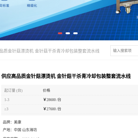
品质金针菇漂烫机 金针菇干杀青冷却包装整套流水线
供应高品质金针菇漂烫机 金针菇干杀青冷却包装整套流水线
起订量 (台)
价格
1-3
￥
28600 /台
≥3
￥
27600 /台
品牌：
美康
产地：
中国 山东潍坊