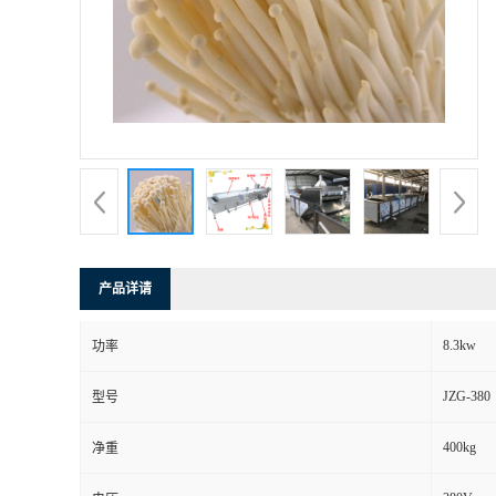
产品详请
8.3kw
功率
JZG-380
型号
400kg
净重