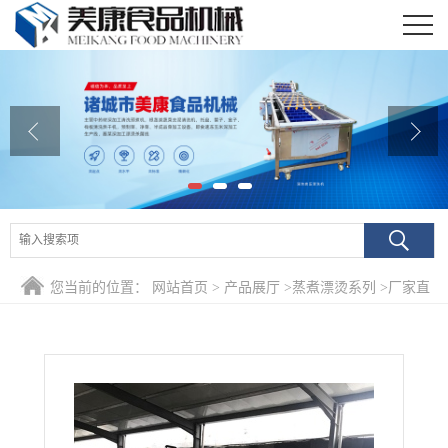
公司首页
公司介绍
公司动态
产品展厅
证书荣誉
您当前的位置：
网站首页
>
产品展厅
>
蒸煮漂烫系列
>
厂家直
联系我们
供果品原料护色预煮机 橙子深加工漂烫流水线专业制造
在线留言