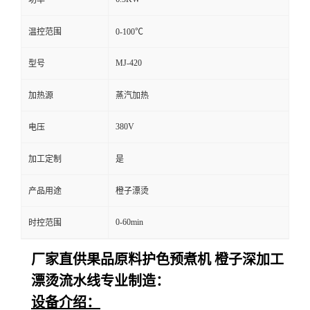
温控范围
0-100℃
MJ-420
型号
加热源
蒸汽加热
380V
电压
加工定制
是
产品用途
橙子漂烫
0-60min
时控范围
厂家直供果品原料护色预煮机 橙子深加工
漂烫流水线专业制造：
设备介绍：