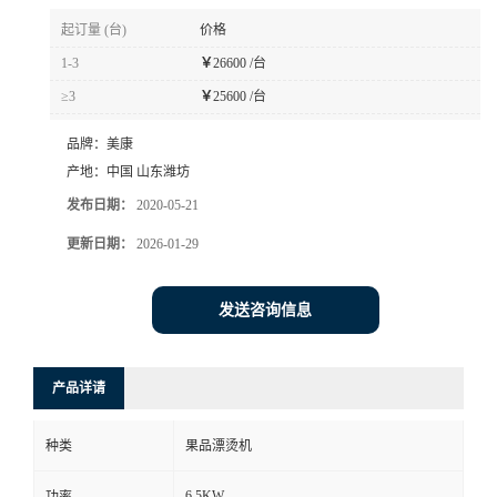
起订量 (台)
价格
1-3
￥
26600 /台
≥3
￥
25600 /台
品牌：
美康
产地：
中国 山东潍坊
发布日期：
2020-05-21
更新日期：
2026-01-29
发送咨询信息
产品详请
种类
果品漂烫机
6.5KW
功率