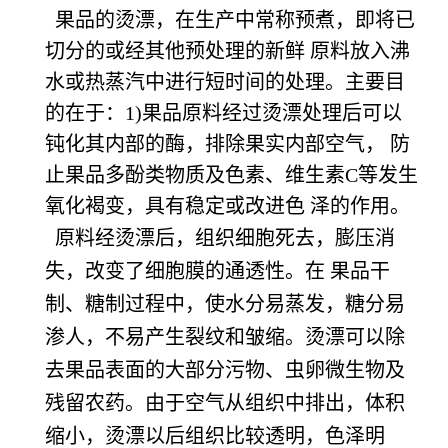
果品的烫漂，在生产中常称预煮，即将已
切分的或经其他预处理的新鲜 原料放入沸
水或热蒸汽中进行短时间的处理。主要目
的在于：1)果品原料经过烫漂处理后可以
钝化其内部的酶，排除果实内部空气， 防
止果品多酚类物质及色素、维生素C等发生
氧化褐变，具有稳定或改进色 泽的作用。
  原料经烫漂后，组织细胞死去，膨压消
失，改变了细胞膜的通透性。在 果品干
制、糖制过程中，使水分易蒸发，糖分易
渗人，不易产生裂纹和皱缩。烫漂可以除
去果品表面的大部分污物、虫卵微生物及
残留农药。由于空气从组织中排出，体积
缩小，烫漂以后组织比较透明，色泽明