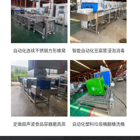
自动化连续不锈钢方形蜂窝
智能自动化豆腐筐浸泡消毒
卤煮锅 三联式猪蹄蒸汽加热
一体机 加热式淀粉桶糖浆桶
蒸煮设备
刷洗设备
定做超声波食品容器磨具高
自动化塑料垃圾桶翻桶洗桶
压去油污刷洗设备 肉制品铁
清洗设备 多工位化工桶刷洗
盒子消毒机
机厂家生产