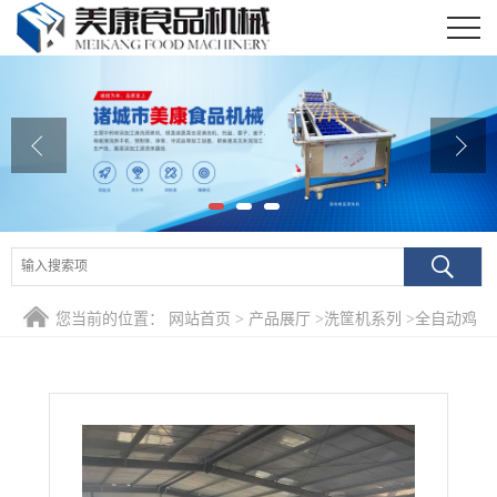
公司首页
公司介绍
公司动态
产品展厅
证书荣誉
您当前的位置：
网站首页
>
产品展厅
>
洗筐机系列
>
全自动鸡
联系我们
笼子高压冲洗清洗烘干一体机 蛋托蛋筐去灰尘清洗线
在线留言