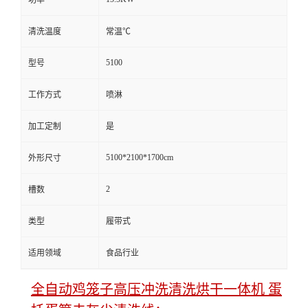
清洗温度
常温℃
5100
型号
工作方式
喷淋
加工定制
是
5100*2100*1700cm
外形尺寸
2
槽数
类型
履带式
适用领域
食品行业
全自动鸡笼子高压冲洗清洗烘干一体机 蛋