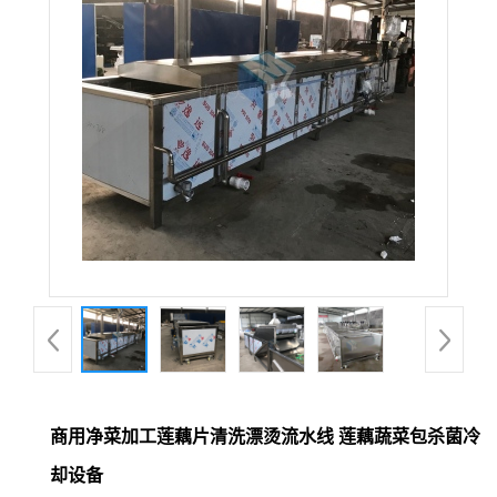
商用净菜加工莲藕片清洗漂烫流水线 莲藕蔬菜包杀菌冷
却设备