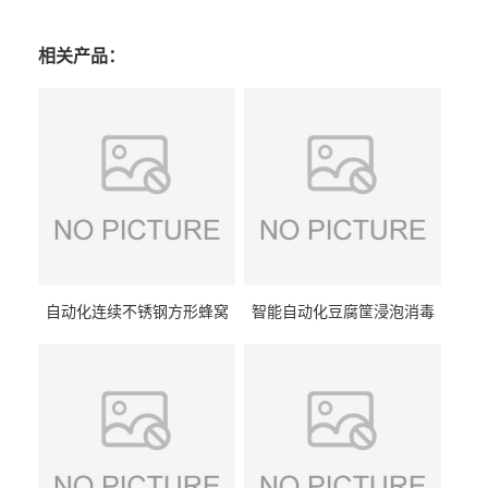
相关产品：
自动化连续不锈钢方形蜂窝
智能自动化豆腐筐浸泡消毒
卤煮锅 三联式猪蹄蒸汽加热
一体机 加热式淀粉桶糖浆桶
蒸煮设备
刷洗设备