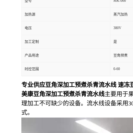
MK-000
型号
加热源
蒸汽加热
380V
电压
加工定制
是
产品用途
豆角预煮
0-60
时控范围
专业供应豆角深加工预煮杀青流水线 速冻
美康
豆角深加工预煮杀青流水线
主要用于
理加工不可缺少的设备。流水线设备采用3
式。