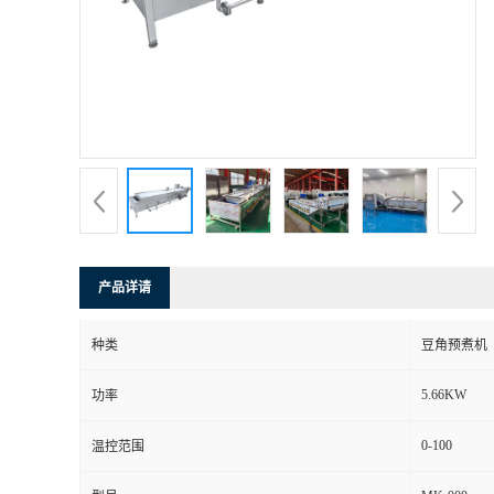
产品详请
种类
豆角预煮机
5.66KW
功率
0-100
温控范围