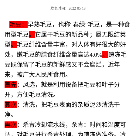
发表时间：2022-05-13
毛豆：
早熟毛豆，也称“春绿”毛豆，是一种食
用型毛豆
。
它属于毛豆的新品种；属无限结荚
型
。
毛豆纤维含量丰富，对人体有好很大的好
处
，嫩毛豆的膳食纤维含量高达4.0%
。
速冻毛
豆既保留了毛豆的新鲜感又不会腐烂，近年
来，被广大人民所食用。
首先
：风选，就是利用设备把毛豆和叶子分
开，方便毛豆清洗
。
其次
：清洗，把毛豆表面的杂质泥沙清洗干
净。
再次
：杀青冷却流水线，杀青：时间和温度可
调，对毛豆进行杀青处理，为速冻做准备。冷