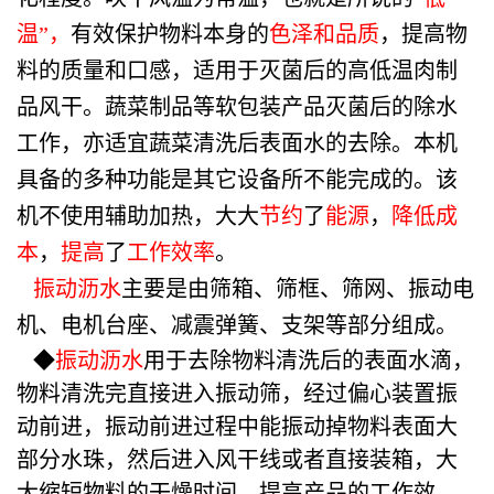
温”，
有效保护物料本身的
色泽和品质
，提高物
料的质量和口感，适用于灭菌后的高低温肉制
品风干。蔬菜制品等软包装产品灭菌后的除水
工作，亦适宜蔬菜清洗后表面水的去除。本机
具备的多种功能是其它设备所不能完成的。该
机不使用辅助加热，大大
节约
了
能源
，
降低成
本
，
提高
了
工作效率
。
振动沥水
主要是由筛箱、筛框、筛网、振动电
机、电机台座、减震弹簧、支架等部分组成。
◆
振动沥水
用于去除物料清洗后的表面水滴，
物料清洗完直接进入振动筛，经过偏心装置振
动前进，振动前进过程中能振动掉物料表面大
部分水珠，然后进入风干线或者直接装箱，大
大缩短物料的干燥时间，提高产品的工作效