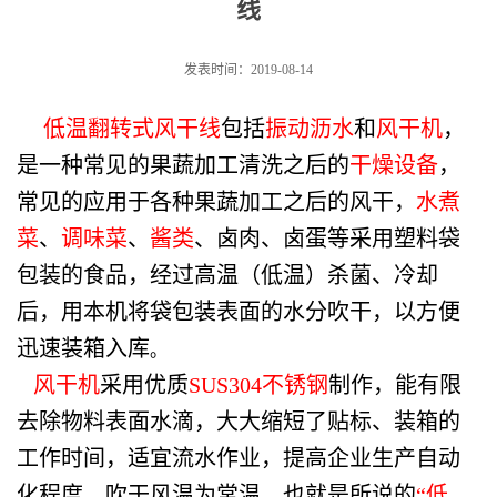
线
发表时间：2019-08-14
低温翻转式风干线
包括
振动沥水
和
风干机
，
是一种常见的果蔬加工清洗之后的
干燥设备
，
常见的应用于各种果蔬加工之后的风干，
水煮
菜
、
调味菜
、
酱类
、卤肉、卤蛋等采用塑料袋
包装的食品，经过高温（低温）杀菌、冷却
后，用本机将袋包装表面的水分吹干，以方便
迅速装箱入库
。
风干机
采用优质
SUS304不锈钢
制作，能有限
去除物料表面水滴，大大缩短了贴标、装箱的
工作时间，适宜流水作业，提高企业生产自动
化程度。吹干风温为常温，也就是所说的
“低